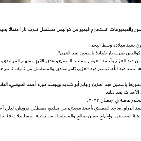
ور والفيديوهات انستجرام فيديو من كواليس مسلسل ضرب نار احتفالا بعيد
 بعيد ميلاده وسط البحر.
كواليس ضرب نار بقيادة ياسمين عبد العزيز".
عبد العزيز وأحمد العوضى، ماجد المصرى، هدى الاتربى، سهير المرشدى، د
ة، أحمد عبد الله، تيسير عبد العزيز، تامر مجدى والمسلسل من تأليف ناصر عب
ورها ياسمين عبد العزيز، وجابر أبو شديد ويجسد دوره أحمد العوضي، القاد
 الأحداث بعد ذلك.
 عرضه في رمضان ٢٠٢٣ .
 عبد الرزاق ،ماجد المصري ،أحمد مجدى، مى سليم، مصطفى درويش، ليلى أح
بة الحسينى، وإخراج حسن صالح والمسلسل من نوعيه المسلسلات ١٥ حلقة.