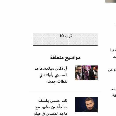
توب 10
نيا
د
مواضيع متعلقة
في ذكرى ميلاده..ماجد
م من
المصري وأولاده في
لقطات جميلة
مد
تامر حسني يكشف
مفاجأة عن مشهد مع
ماجد المصري في فيلم