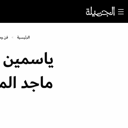
الرئيسية
فن وم
ياسمين ع
ماجد الم