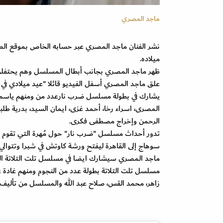
ماجد المصري
نشر الفنان ماجد المصري عبر حسابه الخاص بموقع الص
ميلاده.
ظهر ماجد المصري بجانب أبطال المسلسل وهم يحتفلون
علق ماجد المصري أسفل الفيديو قائلا "عيد ميلادي في 
يشارك في بطولة مسلسل ضرب نارعدد من ومنهم ياسمين 
المصرى، اسراء رخا، أحمد غزى، ايمان السيد، بدرية طلب
الرحمن وإخراج مصطفى فكرى.
تدور أحداث مسلسل "ضرب نار" حول مُهرة التي تقوم بد
سوهاج إلى القاهرة ليفتح ورشة كاوتش في شبرا وتتوالي
ماجد المصري سيشارك ايضا في مسلسل تلت التلاتة المقرر
مسلسل تلت التلاتة بطولة عدد من النجوم ومنهم غادة
زاهر، محمد القس، صلاح عبد الله والمسلسل من تأليف ه