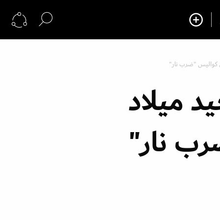
ي كواليس "ضرب نار"
د ميلاد
رب نار"