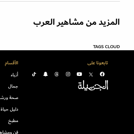
المزيد من مشاهير العرب
TAGS CLOUD
تابعونا على
الأقسام
أزياء
جمال
صحة ورشا
دليل حياة
مطبخ
فن ومشاهي