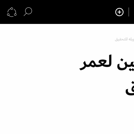
يله للتحقيق
ن لعمر
ق