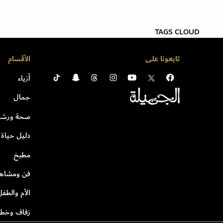
TAGS CLOUD
تابعونا على
الأقسام
أزياء
جمال
صحة ورشا
دليل حياة
مطبخ
فن ومشاهي
الأم والطفل
زفاف وخطو