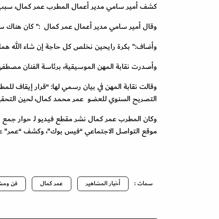
كشف أمير سامي مدير أعمال المطرب عمر كمال، سبب قر
وقال أمير سامي مدير أعمال عمر كمال :" كان هناك سوء 
وأضاف:" بكرة رايحين نخلص كل حاجة إن شاء الله هما ك
وأصدرت نقابة المهن الموسيقية، برئاسة الفنان مصطفى 
وقالت نقابة المهن في بيان رسمي لها: “قرار إيقاف ل
التصريح السنوي للعضو عمر محمد كمال، لحين التحقي
وكان المطرب عمر كمال نشر مقطع فيديو لـ حوار جمع ب
موقع التواصل الاجتماعي “فيس بوك”، وكشف “عمر” عن س
سمات :
أخبار المشاهير
عمر كمال
فن ومش