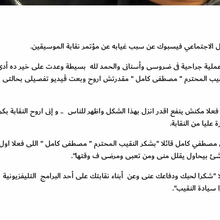
ل الاجتماعي فيسبوك عن سبب غيابه عن مؤتمر نقابة الموسيقين.
 عملية جراحية فى ضروسى وأسنانى والحمد لله بسيطة وعدت على خير ده أد
لنقيب المحترم " مصطفى كامل " مقدرتش اروح وبعت ڤيديو تفصيلى بحالتى
علا مكنش ينفع اقدر انزل بهذا الشكل واظهر للناس .. و إنى اروح النقابة بكر
 عليا من النقابة.
مصطفي كامل قائلا "بشكر النقيب المحترم " مصطفى كامل " اللى فعلا اول
 شئ بيحاول يقلل منى ومن تعبى ومرضى ف وقتها".
شكرا لحبك ودفاعك عنى وعن أبناء نقابتك على أحد البرامج التليفزيونية 
سيادة النقيب".