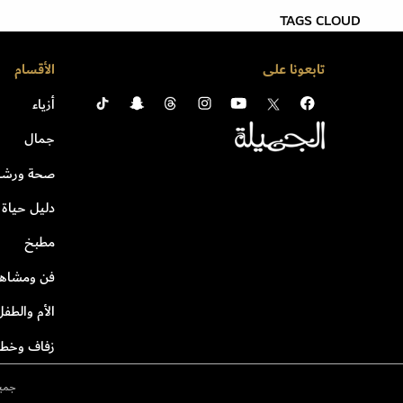
TAGS CLOUD
تابعونا على
الأقسام
أزياء
جمال
صحة ورشا
دليل حياة
مطبخ
فن ومشاهي
الأم والطفل
زفاف وخطو
جميع