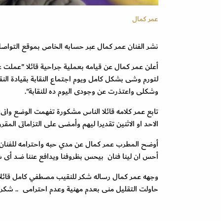
عمر كمال
نشر الفنان عمر كمال عبر حسابه الخاص بموقع التواص
أعلن عمر كمال عن قيامه بعملية جراحية قائلا "عملت
لتورم وشى بشكل كامل ويوم اجتماع النقابة بقيادة ا
وشكلى واعتذرت عن وجودى اليوم ده للنقابة".
تابع عمر كلامه قائلا الناس مشكورة تفهمت الوضع وانى ف
الاحد او الاثنين تقديرا ليهم وأمضى على التزاماتى المقررة
أوضح المطرب عمر كمال عن مدي حبه واحترامه للفنان 
أحس ان لينا فنان بيحس بظروفنا ويدافع عننا ضد أى
وجهه عمر كمال رساله شكر للنقيب مصطفي كامل قائلا "
حاولت التقليل منى بعدم مهنية وعدم احترامى .. شكرا 