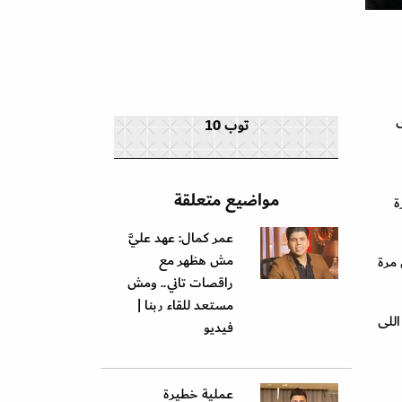
ى
توب 10
مواضيع متعلقة
ة
عمر كمال: عهد عليَّ
مش هظهر مع
 مرة
راقصات تاني.. ومش
مستعد للقاء ربنا |
اللى
فيديو
عملية خطيرة