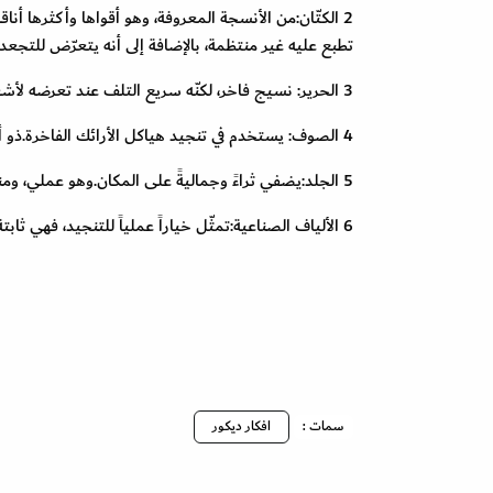
2 الكتّان:من الأنسجة المعروفة، وهو أقواها وأكثرها أن
تطبع عليه غير منتظمة، بالإضافة إلى أنه يتعرّض للتجعد 
3 الحرير: نسيج فاخر، لكنّه سريع التلف عند تعرضه لأشعة الشمس أو الرطوبة.
4 الصوف: يستخدم في تنجيد هياكل الأرائك الفاخرة.ذو ألياف طبيعية، يتمّ نسجها في صور منوّعة، فيكون قوياً خشناً ومقاوماً طبيعياً للبقع.
5 الجلد:يضفي ثراءً وجماليةً على المكان.وهو عملي، ومناسب لكلّ فصول السنة.
6 الألياف الصناعية:تمثّل خياراً عملياً للتنجيد، فهي ثابتة اللون بدرجات عالية ومقاومة للبقع والروائح، ولها قدرة عالية على التحمّل.
سمات :
افكار ديكور