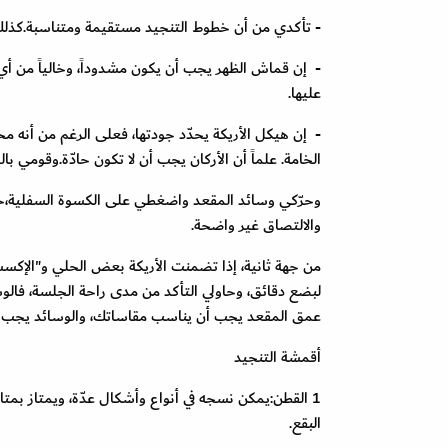
- تأكدي من أن خطوط التنجيد مستقيمة ومتناسبة.كذلك، ت
- إن قماش الظهر يجب أن يكون مشدوداً، وخالياً من أ
عليها.
- إن هيكل الأريكة يحدّد جودتها، فعلى الرغم من أنه م
الخامة. علماً أن الأركان يجب أن لا تكون حادّة.وقومي بال
وحرّكي وسائد المقعد واضغطي على الكسوة السفلية،ح
والالتصاق غير واضحة.
من جهة ثانية، إذا تضمنت الأريكة بعض الحلي و"الإكسسوا
لبضع دقائق، وحاولي التأكد من مدى راحة الجلسة، فالوس
عمق المقعد يجب أن يناسب مقاساتك، والوسائد يجب أن
أقمشة التنجيد
1 القطن:يمكن نسجه في أنواع وأشكال عدّة، ويمتاز بم
البقع.