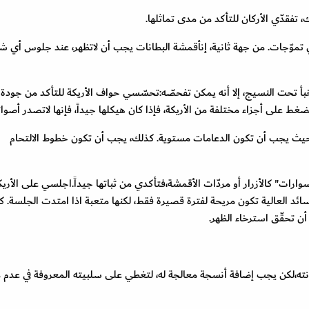
فقدّي الأركان للتأكد من مدى تماثلها.
ي تموّجات. من جهة ثانية، إنأقمشة البطانات يجب أن لاتظهر، عند جلوس أي
خبأ تحت النسيج، إلا أنه يمكن تفحصّه:تحسّسي حواف الأريكة للتأكد من جودة
ضغط على أجزاء مختلفة من الأريكة، فإذا كان هيكلها جيداً، فإنها لاتصدر أصواتاً
يث يجب أن تكون الدعامات مستوية. كذلك، يجب أن تكون خطوط الالتحام
رات" كالأزرار أو مردّات الأقمشة،فتأكدي من ثباتها جيداً.اجلسي على الأريك
ائد العالية تكون مريحة لفترة قصيرة فقط، لكنها متعبة اذا امتدت الجلسة. ك
 تحقّق استرخاء الظهر.
تانته،لكن يجب إضافة أنسجة معالجة له، لتغطي على سلبيته المعروفة في عدم 