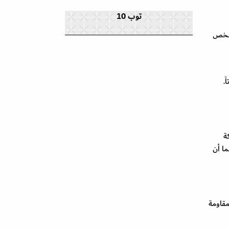
توب 10
 شخص
.
ة
ما أن
مقاومة