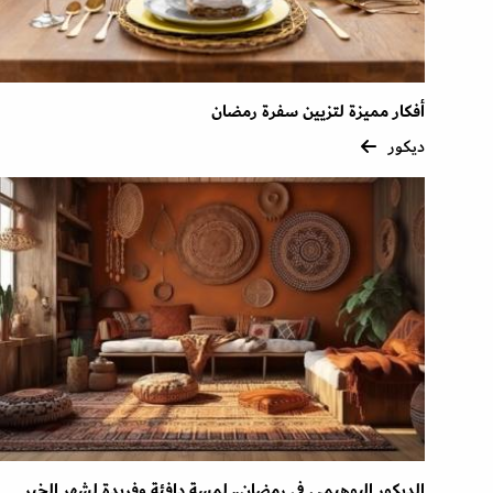
أفكار مميزة لتزيين سفرة رمضان
ديكور
الديكور البوهيمي في رمضان.. لمسة دافئة وفريدة لشهر الخير