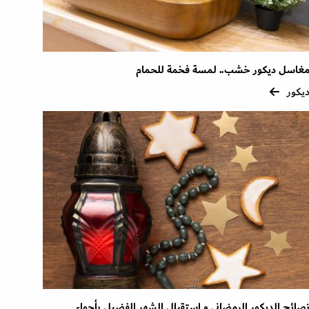
غاسل ديكور خشب.. لمسة فخمة للحمام
يكور
صائح الديكور الرمضاني و استقبال الشهر الفضيل بأجواء