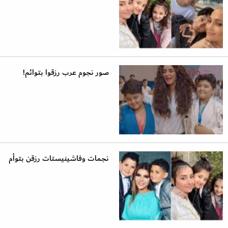
صور نجوم عرب رزقوا بتوائم!
نجمات وفاشينيستات رزقن بتوأم