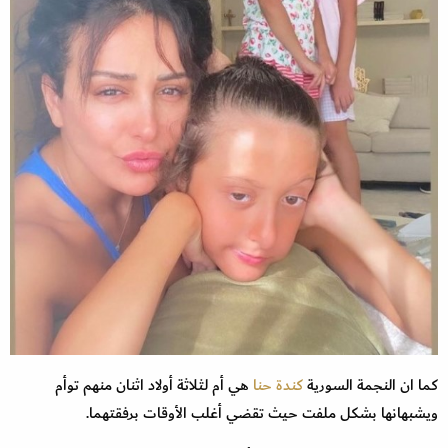
كما ان النجمة السورية
كندة حنا
هي أم لثلاثة أولاد اثنان منهم توأم
ويشبهانها بشكل ملفت حيث تقضي أغلب الأوقات برفقتهما.