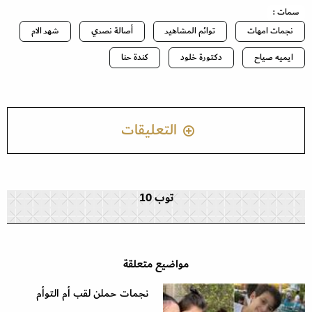
سمات :
نجمات امهات
توائم المشاهير
أصالة نصري
شهر الام
ايميه صياح
دكتورة خلود
كندة حنا
التعليقات
توب 10
مواضيع متعلقة
نجمات حملن لقب أم التوأم