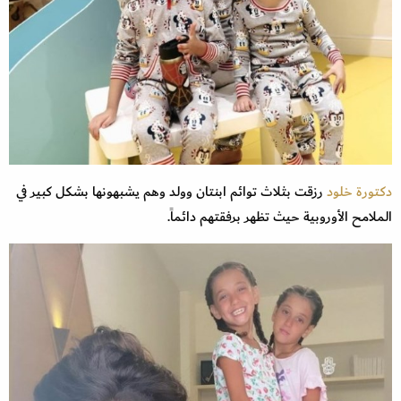
دكتورة خلود
رزقت بثلاث توائم ابنتان وولد وهم يشبهونها بشكل كبير في
الملامح الأوروبية حيث تظهر برفقتهم دائماً.