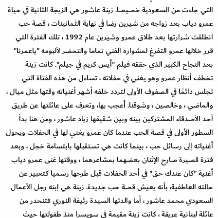
التي جاءت من السعودية خصيصًا. زينة عاشور هي الزيجة الثانية في حياة
عمرو دياب بعد زواجه من شيرين رضا في نهاية الثمانينات ، قصة حب
انطلقت شرارتها بعد طلاق عمرو وشيرين عام 1992 ، تلك الفترة التي
قرر خلالها عمرو التفرغ لمشواره الفني تماما والتحضر لألبومه "ياعمرنا"
بعد النجاح الكبير الذي حققه فيلم "أيس كريم في جيلم". كانت زينة
تخطف أنظار عمرو وهو يغني في حفلاته ، تساءل من هذه الفتاة التي
تجلس دائمًا في الصفوف الأولى لتردد خلفه أشهر أغنياته وقتها مثل ميال ،
والماضي ، وخالصين ، وشوقنا. أعجب بها، وتعرف على عائلتها عن طريق
أحد الأصدقاء المشتركين بينه وبين شقيقها زياد عاشور ، ومن هنا بدأ
السطور الأولى في قصة الحب عندما كان عمرو يغني لها في الحفلات ويحول
أغنياته إلى رسائل حب ، بينما كانت هي تستقبلها بابتسامة خجل ، وبعد
فترة قصيرة صارح الإثنان بعضهما بمشاعرهما ، ووقتها غنى عمرو دياب
أغنية "كان عندك حق" في أحد الحفلات قبل طرحها رسميًا كتعبير عن
حالته العاطفية، بأنه يعيش قصة حب جديدة. زينة هي إبنه رجل الأعمال
السعودي محمد عاشور ، أما والدتها السيدة رئيفة النوري فتنحدر من
عائلة لبنانية عريقة ، كانت زينة مقيمة في سويسرا منذ طفولتها حيث