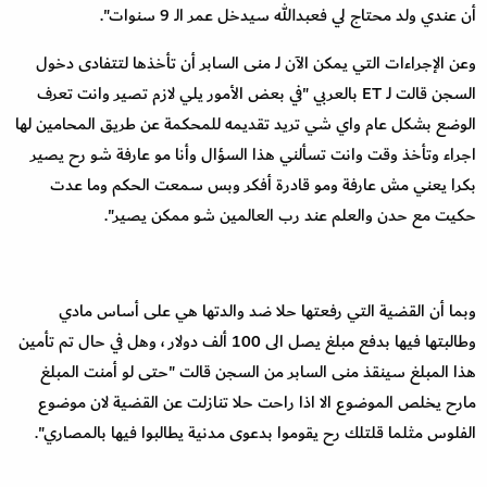
أن عندي ولد محتاج لي فعبدالله سيدخل عمر الـ 9 سنوات".
وعن الإجراءات التي يمكن الآن لـ منى السابر أن تأخذها لتتفادى دخول
السجن قالت لـ ET بالعربي "في بعض الأمور يلي لازم تصير وانت تعرف
الوضع بشكل عام واي شي تريد تقديمه للمحكمة عن طريق المحامين لها
اجراء وتأخذ وقت وانت تسألني هذا السؤال وأنا مو عارفة شو رح يصير
بكرا يعني مش عارفة ومو قادرة أفكر وبس سمعت الحكم وما عدت
حكيت مع حدن والعلم عند رب العالمين شو ممكن يصير".
وبما أن القضية التي رفعتها حلا ضد والدتها هي على أساس مادي
وطالبتها فيها بدفع مبلغ يصل الى 100 ألف دولار ، وهل في حال تم تأمين
هذا المبلغ سينقذ منى السابر من السجن قالت "حتى لو أمنت المبلغ
مارح يخلص الموضوع الا اذا راحت حلا تنازلت عن القضية لان موضوع
الفلوس مثلما قلتلك رح يقوموا بدعوى مدنية يطالبوا فيها بالمصاري".