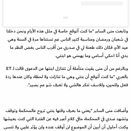
on
وتابعت منى السابر "ما كنت أتوقع خاصة في مثل هذه الأيام ونحن دخلنا
في شعبان ورمضان ومناسبة كتير الناس عم تستناها مرة في السنة وهي
عيد الأم، فكان ذلك طعنة لي في صدري من أقرب الناس بغض النظر ما
بدي أنا احكي أسامي وما يهمني هو ابنتي.
وبالرغم من أن منى بقيت متأملة أن تتنازل ابنتها عن الدعوى قالت لـ ET
بالعربي "ما كنت أتوقع أن بنتي وهي ما تنازلت ولا لحظة، وكان عندها ردة
فعل وللحين، وللاسف تنكر هالشي ولا تعرف شو عم بصير".
وأضافت منى السابر "يعني ما بعرف وقتها بنتي تروح عالمحكمة وتوقف
وتشهد ضدي في المحكمة، مافي كلام أعبر فيه عن الفترة التي كنت بعيشها
وكنت أحاول أن أبين أن الموضوع لن أوقف عنده ولن يؤثر عليي ولا تنسى