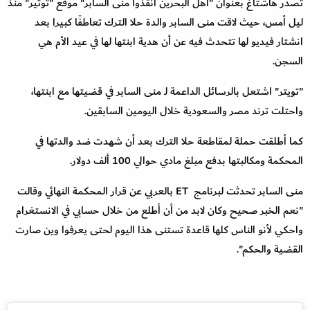
تصدّر هاشتاغ بعنوان "أهل البحرين أنقذوا منى السابر" موقع "توتير" منذ
ليل أمس، حيث لاقت منى السابر والدة حلا الترك تعاطفًا كبيرا بعد
انشتار فيديو لها تتحدث فيه عن أن هدية ابنتها لها في عيد الأم هي
السجن.
"تويتر" اشتعل بالرسائل الداعمة لـ منى السابر في قضيتها مع ابنتها،
واحتلت ترند مصر والسعودية خلال اليومين السابقين.
كما أطلقت حملة لمقاطعة حلا الترك بعد أن شهدت ضد والدتها في
المحكمة ومكالبتها بدفع مبلغ مادي حوالي 100 ألف دولار.
منى السابر تحدثت لبرنامج ET بالعربي عن قرار المحكمة النهائي وقالت
"نعم الخبر صحيح وكان لابد من أن أطلع من خلال حسابي في الانستغرام
واحكي لأنو الناس كلها قاعدة تستنى هذا اليوم لحتى يعرفوا وين صارت
القضية والحكم".