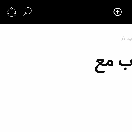
يد الأم
اب مع