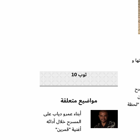
ها و
توب 10
رح
ن
مواضيع متعلقة
وقال آخر: "لحظة
أبناء عمرو دياب على
المسرح خلال أدائه
أغنية "قمرين"