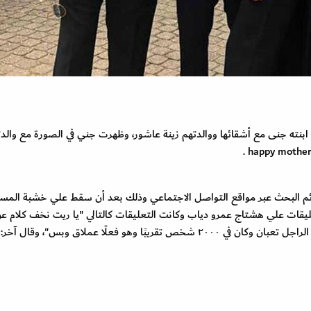
 ابنته جنى مع أشقائها ووالدتهم زينة عاشور، وظهرت جني في الصورة مع والدت
ئم البحث عبر مواقع التواصل الاجتماعي وذلك بعد أن سقط علي خشبة المس
لتعليقات علي هشتاج عمرو دياب وكانت التعليقات كالتالي "يا ريت نخف كلام ع
موضوع سقوط عمرو دياب في حفل اليوم أنا كنت هناك، الراجل تعبان وكان في ٢٠٠٠ شخص تقريبًا وهو فعلًا عملاق وبس"، 