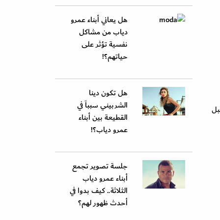
هل يعاني أبناء عمرو
دياب من مشاكل
نفسية تؤثر على
حياتهم؟!
هل تكون دينا
الشربيني سبباً في
بل
القطيعة بين أبناء
عمرو دياب؟!
جلسة تصوير تجمع
أبناء عمرو دياب
الثلاثة.. كيف بدوا في
أحدث ظهور لهم؟