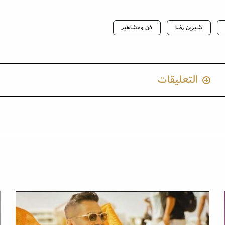
شيرين رضا
فن ومشاهير
التعليقات