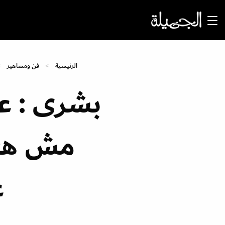
الرئيسية
فن ومشاهير
بشرى : ع
مش هعي
ع