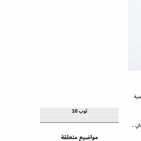
نية
توب 10
ي ..
مواضيع متعلقة