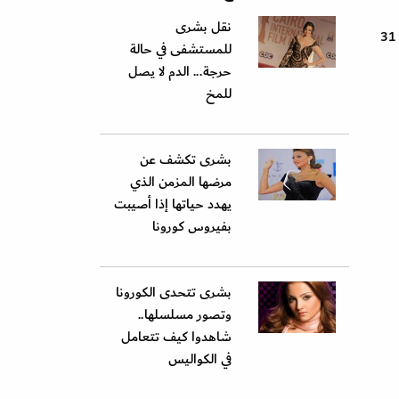
نقل بشرى
يذكر أن الفنانة بشري مشغولة حالياً بالتحضير للدورة الرابعة من مهرجان الجونة السينمائي الذي تنطلق فعالياته في الفترة بين 23 إلي 31
للمستشفى في حالة
حرجة... الدم لا يصل
للمخ
بشرى تكشف عن
مرضها المزمن الذي
يهدد حياتها إذا أصيبت
بفيروس كورونا
بشرى تتحدى الكورونا
وتصور مسلسلها..
شاهدوا كيف تتعامل
في الكواليس