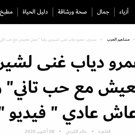
أزياء
جمال
صحة ورشاقة
دليل الحياة
مطبخ
مشاهير العرب
بشرى : عمرو دياب غنى لشيرين رضا " مش هعيش مع حب تاني" 
مرو دياب غنى لشيري
ش مع حب تاني" و
اش عادي " فيديو "
القاهرة
خالد الكردي
08 أكتوبر 2020