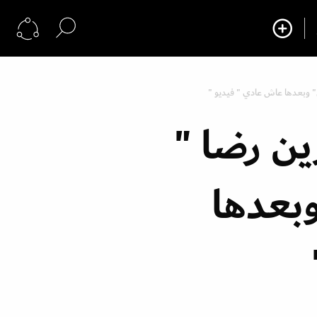
وبعدها عاش عادي " فيديو "
ن رضا "
بعدها