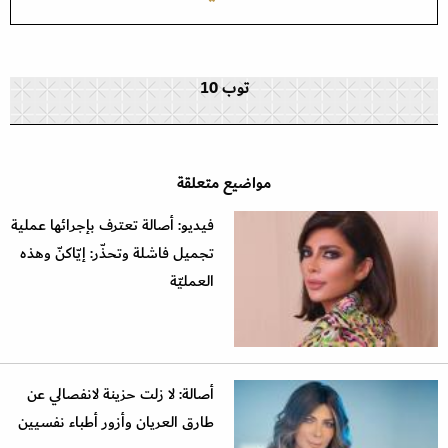
توب 10
مواضيع متعلقة
فيديو: أصالة تعترف بإجرائها عملية
تجميل فاشلة وتحذّر: إيّاكنّ وهذه
العمليّة
أصالة: لا زلت حزينة لانفصالي عن
طارق العريان وأزور أطباء نفسيين