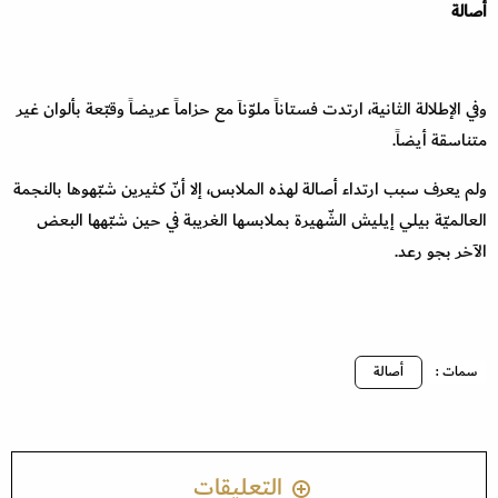
أصالة
وفي الإطلالة الثانية، ارتدت فستاناً ملوّناَ مع حزاماً عريضاً وقبّعة بألوان غير
متناسقة أيضاً.
ولم يعرف سبب ارتداء أصالة لهذه الملابس، إلا أنّ كثيرين شبّهوها بالنجمة
العالميّة بيلي إيليش الشّهيرة بملابسها الغريبة في حين شبّهها البعض
الآخر بجو رعد.
سمات :
أصالة
التعليقات