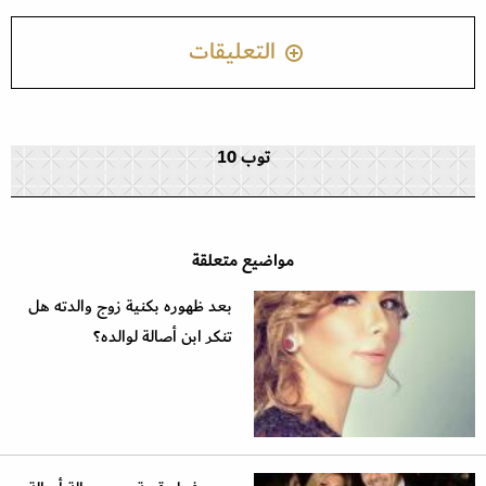
التعليقات
توب 10
مواضيع متعلقة
بعد ظهوره بكنية زوج والدته هل
تنكر ابن أصالة لوالده؟