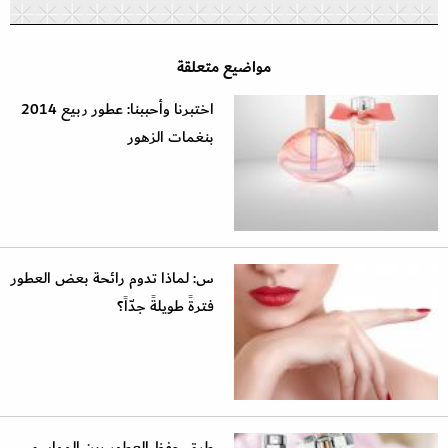
مواضيع متعلقة
اختبرنا وأحببنا: عطور ربيع 2014
بنغمات الزهور
س: لماذا تدوم رائحة بعض العطور
فترةً طويلةً جدّاً؟
طرق حفظ العطور بين المواسم