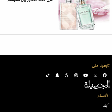
تابعونا على
الأقسام
أزياء