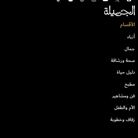
الأقسام
أزياء
جمال
صحة ورشاقة
دليل حياة
مطبخ
فن ومشاهير
الأم والطفل
زفاف وخطوبة