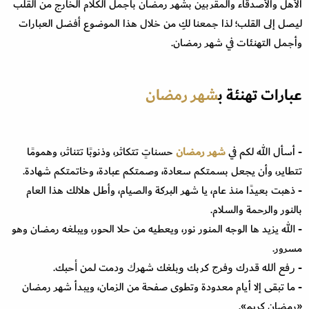
الأهل والأصدقاء والمقربين بشهر رمضان بأجمل الكلام الخارج من القلب
ليصل إلى القلب؛ لذا جمعنا لكِ من خلال هذا الموضوع أفضل العبارات
وأجمل التهنئات في شهر رمضان.
عبارات تهنئة ب
شهر رمضان
- أسأل الله لكم في
شهر رمضان
حسناتٍ تتكاثر، وذنوبًا تتناثر، وهمومًا
تتطاير، وأن يجعل بسمتكم سعادة، وصمتكم عبادة، وخاتمتكم شهادة.
- ذهبت بعيدًا منذ عام، يا شهر البركة والصيام، وأطل هلالك هذا العام
بالنور والرحمة والسلام.
- الله يزيد ها الوجه المنور نور، ويعطيه من حلا الحور، ويبلغه رمضان وهو
مسرور.
- ﺭﻓﻊ ﺍﻟﻠﻪ قدرك ﻭﻓﺮﺝ كربك ﻭبلغك ﺷﻬﺮﻙ ﻭﺩمت ﻟﻤﻦ ﺃحبك.
- ما تبقى إلا أيام معدودة وتطوى صفحة من الزمان، ويبدأ شهر رمضان
«رمضان كريم».