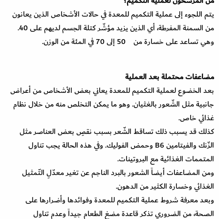
من المرشحون لعملية التكميم؟
يتم اللجوء إلى عملية التكميم للمعدة في حالات الأشخاص الذين يعانون
من السمنة المفرطة، أي الذين يزيد مؤشّر كتلة الجسم لديهم على 40.
وهي تساعد على خسارة من 50 إلى 70 في المئة من الوزن.
مضاعفات محتملة بعد العملية
بعد الخضوع لعملية التكميم للمعدة يعاني بعض الأشخاص من أعراض
جانبية مثل الشّعور بالغثيان. وهو ما يمكن التخلص منه من خلال نظام
غذائي خاص.
كذلك قد يسبب ذلك تساقط الشّعر بسبب نقصِ بعض العناصر مثل
الزّنك والفيتامين B6 وحمض الفوليك. وفي هذه الحالة يجب تناول
المتممات الغذائية مع البروتينات.
ومن المضاعفات أيضاً الشعور بالبرد الناجم عن تغير معدّلِ التّمثيل
الغذائي وخسارة الكثير من الدهون.
وبعد معرفة شروط عملية التكميم للمعدة وفوائدها وأضرارها على
الصحة، من الضروري تذكر قاعدة مضغ الطعام جيداً وعدم تناول