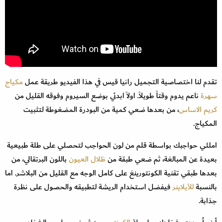
تقدم لنا اختصاصية التجميل رانيا قيس في هذا الفيديو طريقة عمل
مكياج
سهرة
ناعم يدوم وقتاً طويلاً. اولاً ابدئي بوضع السيروم وفوقه القليل من
كريم الاساس
، من بعدها ضعي كمية من البودرة المضغوطة لتثبيت
المكياج.
املئي حواجبك بواسطة قلم من لون الحواجب لتحصلي على طلة طبيعية
بعيدة عن المبالغة، ثم ضعي طبقة من
ظلال العيون
باللون البرتقالي، من
بعدها طبقي تقنية الكونتورينغ على كامل الوجه مع القليل من البلاشر. اما
بالنسبة
للآيلاينر
فيفضل استخدام الريشة لتطبيقه والحصول على نظرة
جذابة.