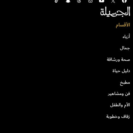
الأقسام
أزياء
جمال
صحة ورشاقة
دليل حياة
مطبخ
فن ومشاهير
الأم والطفل
زفاف وخطوبة