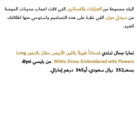
اليك مجموعة من
العبايات والفساتين
التي لاقت اعجاب مدونات الموضة
من
سيدتي مول
. القي نظرة على هذه التصاميم واستوحي منها اطلالتك
للعيد.
تمارا جمال ترتدي
فستاناً طويلاً باللون الأبيض مطرّز بالزهور Long
White Dress Embroidered with Flowers
من بايسي Bysi،
بسعر352 ريال سعودي، أو345 درهم إماراتي.