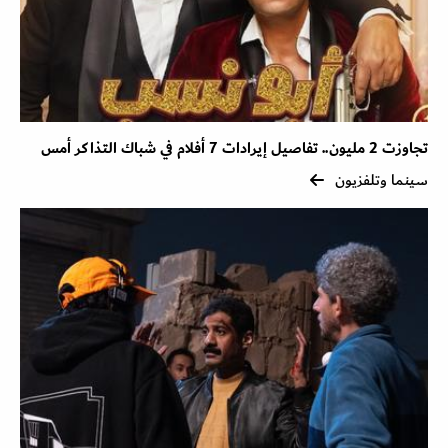
تجاوزت 2 مليون.. تفاصيل إيرادات 7 أفلام في شباك التذاكر أمس
سينما وتلفزيون