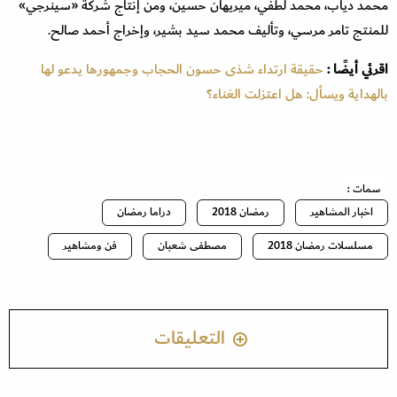
محمد دياب، محمد لطفي، ميريهان حسين، ومن إنتاج شركة «سينرجي»
للمنتج تامر مرسي، وتأليف محمد سيد بشير، وإخراج أحمد صالح.
اقرئي أيضًا :
حقيقة ارتداء شذى حسون الحجاب وجمهورها يدعو لها
بالهداية ويسأل: هل اعتزلت الغناء؟
سمات :
اخبار المشاهير
رمضان 2018
دراما رمضان
مسلسلات رمضان 2018
مصطفى شعبان
فن ومشاهير
التعليقات