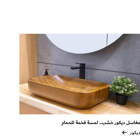
غاسل ديكور خشب.. لمسة فخمة للحمام
يكور