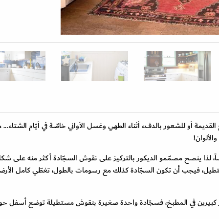
قديمة أو للشعور بالدفء أثناء الطهي وغسل الأواني خاصّة في أيّام الشتاء... م
الألوان!
ً، لذا ينصح مصمّمو الديكور بالتركيز على نقوش السجّادة أكثر منه على شكله
ستطيل، فيجب أن تكون السجّادة كذلك مع رسومات بالطول، تغطّي كامل الأرضيّ
ير كبيرين في المطبخ، فسجّادة واحدة صغيرة بنقوش مستطيلة توضع أسفل 