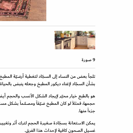
9 صورة
تلجأ بعض من النساء إلى السجّاد لتغطية أرضيّة المطبخ ال
بشأن السجّاد لإغناء ديكور المطبخ وجعله ينبض بالحياة و
هو بالطبع خيار محيّر لإيجاد الشكل الأنسب والحجم أيضا
حجمها، فمثلاً لو كان المطبخ ضيّقاً ومصمّماً بشكل م
جزءاً منها.
يمكن الاستعانة بسجّادة صغيرة الحجم لترك أثر وتغي
غسيل الصحون كافية لإحداث هذا الفرق.