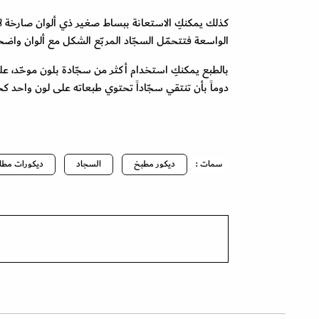
كذلك يمكنكِ الاستعانة ببساط صغير ذي ألوان صارخة لإغن
الواسعة فتتحمّل السجّاد المربّع الشكل مع ألوان واضحة
بالطبع يمكنكِ استخدام أكثر من سجّادة بلون موحّد، عل
دوماً بأن تنتقي سجّاداً تحتوي طبعاته على لون واحد كحدّ
سمات :
ديكور مطبخ
السجاد
ديكورات مطا