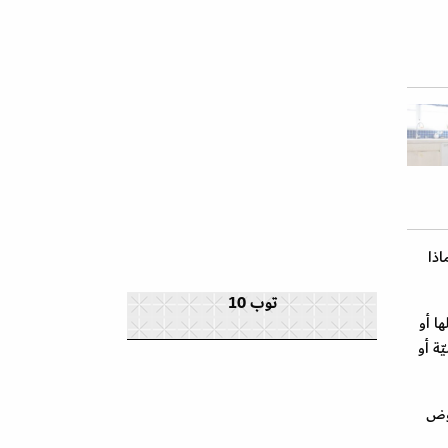
اذا
توب 10
ا أو
ة أو
حوض