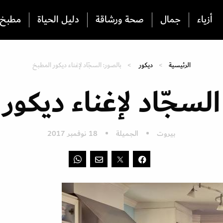
أزياء
جمال
صحة ورشاقة
دليل الحياة
مطبخ
الرئيسية
ديكور
بالصور: السجّاد لإغناء ديكور المطبخ
السجّاد لإغناء ديكور
بيروت
الجميلة
18 نوفمبر 2017