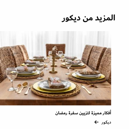
المزيد من ديكور
أفكار مميزة لتزيين سفرة رمضان
ديكور