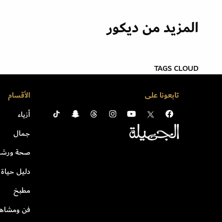
المزيد من ديكور
TAGS CLOUD
تابعونا على
الأقسام
أزياء
جمال
صحة ورشا
دليل حياة
مطبخ
فن ومشاهي