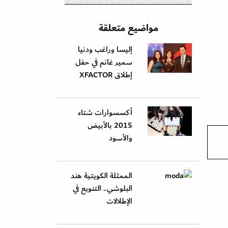
مواضيع متعلقة
إليسا وراغب ودنيا
سمير غانم في حفل
إطلاق XFACTOR
أكسسوارات شتاء
2015 بالأبيض
والأسود
الممثلة الكويتية هند
البلوشي.. التنويع في
الإطلالات