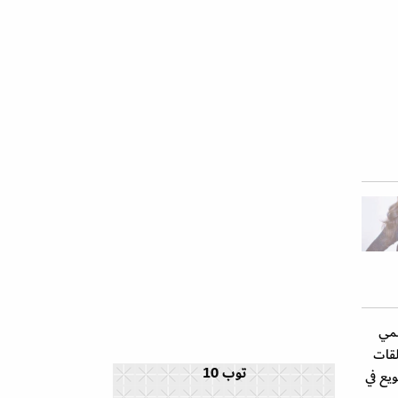
ممي
لقات
توب 10
ويع في