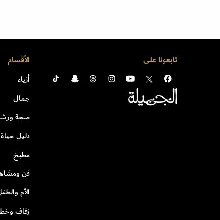
تابعونا على
الأقسام
أزياء
جمال
صحة ورشا
دليل حياة
مطبخ
فن ومشاهي
الأم والطفل
زفاف وخطو