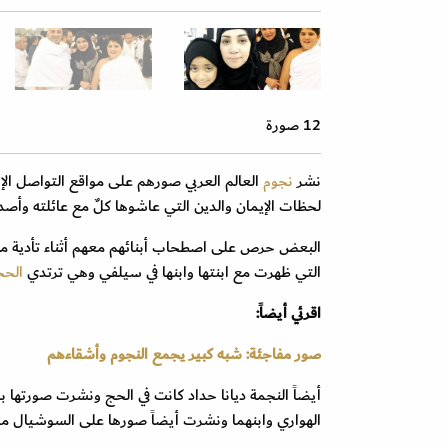
12 صورة
نشر
نجوم
العالم العربي صورهم على مواقع التواصل ال
لحظات الإيمان والدين التي عاشوها كلٌ مع عائلته وأصدق
البعض حرص على اصطحاب أبنائهم معهم أثناء تأدية منا
التي ظهرت مع ابنتها وابنها في سيلفي وهي ترتدي
الحج
اقرئي أيضاً:
صور مفاجئة: شبه كبير يجمع النجوم وأشقاءهم
أيضاً النجمة ديانا حداد كانت في الحج ونشرت صورتها ب
الهواري وابنهما ونشرت أيضاً صورها على السوشيال ميد