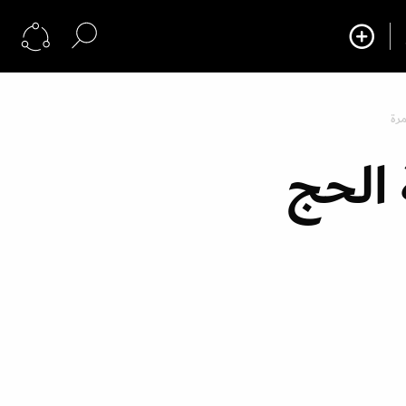
مرة
 الحج