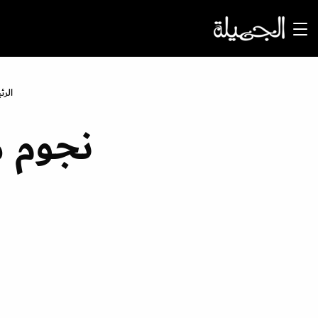
الرئ
نجوم م