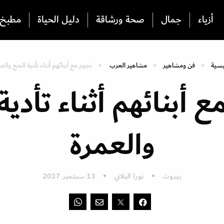
أزياء
جمال
صحة ورشاقة
دليل الحياة
مطبخ
يسية
فن ومشاهير
مشاهير العرب
نجوم مع أبنائهم أثناء تأدية الحج والع
ع أبنائهم أثناء تأدية
والعمرة
بيروت
نورا البلاني
13 سبتمبر 2017