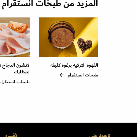
المزيد من طبخات انستقرام
القهوه التركيه برغوه كثيفه
لانشون الدجاج ف
لصغارك
طبخات انستقرام
طبخات انستقرام
تابعونا على
الأقسام