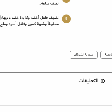
نصف ساعة
..
نضيف فلفل أخضر وكزبرة خضراء وبهاراً
مخلوطاً وشوية كمون وفلفل أسود وملح.
حمية
شوربة الشوفان
التعليقات