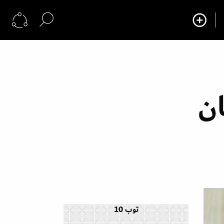
ن
توب 10