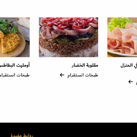
ي المنزل
مقلوبة الخضار
أومليت البطاطس
طبخات انستقرام
طبخات انستقرام
روابط مفيدة