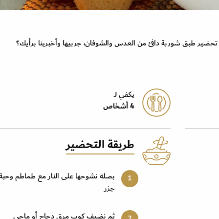
تحضير طبق شوربة دافئ من العدس والشوفان، جربيها وأخبرينا برأيك؟
يكفي J
4 أشخاص
طريقة التحضير
بصله نشوحها على النار مع طماطم وحبة
جزر
ثم نضيف كوب مرق دجاج أو ماجي